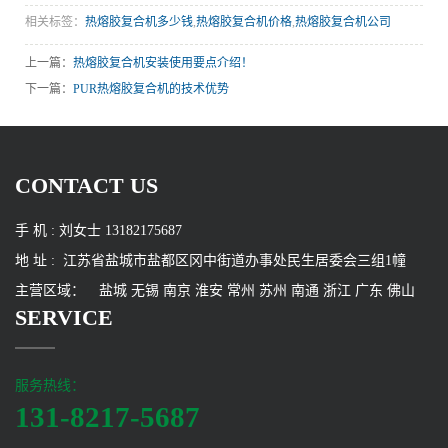
相关标签：
热熔胶复合机多少钱
,
热熔胶复合机价格
,
热熔胶复合机公司
上一篇：
热熔胶复合机安装使用要点介绍！
下一篇：
PUR热熔胶复合机的技术优势
CONTACT US
手 机 : 刘女士 13182175687
地 址 : 江苏省盐城市盐都区冈中街道办事处民生居委会三组1幢
主营区域：
盐城
无锡
南京
淮安
常州
苏州
南通
浙江
广东
佛山
SERVICE
服务热线：
131-8217-5687