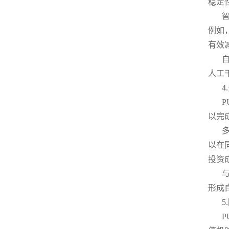
稳定
例如
有效
人工
以完
以在
投资
形成