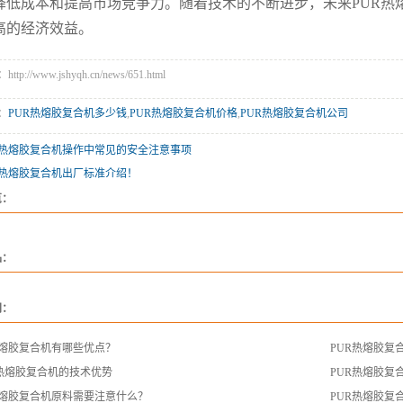
降低成本和提高市场竞争力。随着技术的不断进步，未来PUR热
高的经济效益。
p://www.jshyqh.cn/news/651.html
：
PUR热熔胶复合机多少钱
,
PUR热熔胶复合机价格
,
PUR热熔胶复合机公司
热熔胶复合机操作中常见的安全注意事项
热熔胶复合机出厂标准介绍！
览：
品：
闻：
r热熔胶复合机有哪些优点？
PUR热熔胶复
R热熔胶复合机的技术优势
PUR热熔胶复
r热熔胶复合机原料需要注意什么？
PUR热熔胶复