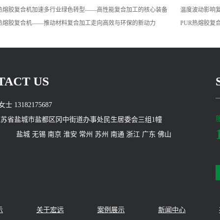
R热熔胶复合机加速多行业绿色转型——高性能复合加工的核心装备
温度波动影响
R热熔胶复合机——推动材料复合加工走向高效与环保的新动力
PUR热熔胶复
TACT US
女士 13182175687
: 江苏省盐城市盐都区冈中街道办事处民生居委会三组1幢
：
盐城
无锡
南京
淮安
常州
苏州
南通
浙江
广东
佛山
示
关于宏远
案例展示
新闻中心