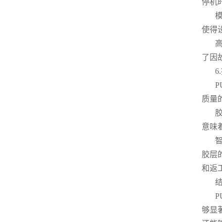
停机
使得
了因
质量
意味
胶层
和返
够显