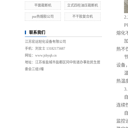
平面裁断机
立式四柱油压裁断机
pur热熔胶公司
不干胶复合机
2
联系我们
熔化
江苏宏远轻化设备有限公司
手机：刘女士 13182175687
热不
网址：www.jshyqh.cn
地址：江苏省盐城市盐都区冈中街道办事处民生居
设备
委会三组1幢
热温
连续
监控